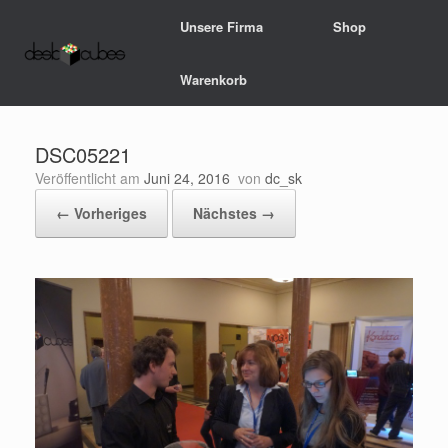
Zum
Unsere Firma
Shop
Inhalt
springen
Warenkorb
DSC05221
Veröffentlicht am
Juni 24, 2016
von
dc_sk
← Vorheriges
Nächstes →